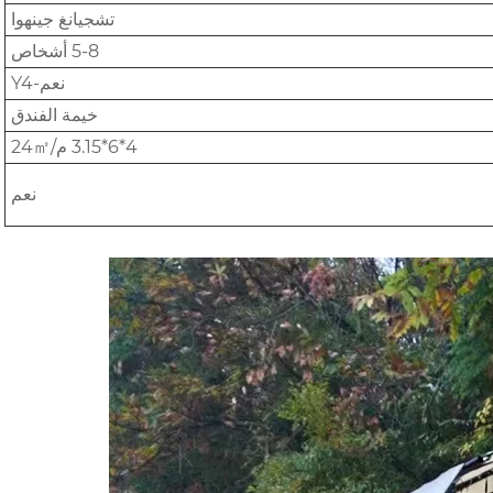
تشجيانغ جينهوا
5-8 أشخاص
نعم-Y4
خيمة الفندق
4*6*3.15 م/24㎡
نعم