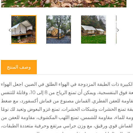
وصف المنتج
لتخييم الكبيرة ذات الطبقة المزدوجة في الهواء الطلق في الصين. اجعل الهواء
الطلق أكثر خاليًا من القلق ولا تخاف من الرياح والشمس والمطر. تحجب الأشعة فوق البنفسجية، ويمكن أن تمنع الرياح من 8 إلى 10، وقابلة للتنفس
ة للرطوبة، ومقاومة للماء 5000 مم، ومعالجة مقاومة للعفن الفطري. القماش مصنوع من قماش أكسفورد، مع ضغط
ب مزدوجة الطبقة تمنع الحشرات وشبكات الحشرات. تمنع غزو البعوض وتعيد لك نومًا
ومة للماء، مقاومة للشمس، تمنع اللهب المكشوف، مقاومة للعفن من
ل. القماش قوي ورقيق، مع وزن جرامي مرتفع وحرفية متعددة الطبقات،