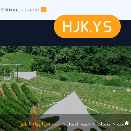
n67@outlook.com
بيت
منتجات
خيمة الفندق
خيمة في الهواء الطلق