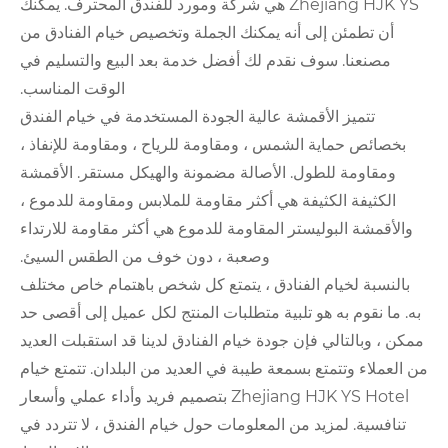
Zhejiang HJK YS هي شركة ومورد للفندق المحترف. يمكنك
أنه يمكنك الجملة وتخصيص خيام الفنادق من
قدم لك أفضل خدمة بعد البيع والتسليم في
الوقت المناسب.
شة عالية الجودة المستخدمة في خيام الفندق
شمس ، ومقاومة للرياح ، ومقاومة للإنفاذ ،
. الأصالة مضمونة والهيكل مستقر. الأقمشة
ة هي أكثر مقاومة للملابس ومقاومة للدموع ،
ر المقاومة للدموع هي أكثر مقاومة للارتداء
وصعبة ، دون خوف من الطقس السيئ.
لفنادق ، يتمتع كل شخص باهتمام خاص مختلف
تلبية متطلبات المنتج لكل عميل إلى أقصى حد
 جودة خيام الفنادق لدينا قد استقبلت العديد
سمعة طيبة في العديد من البلدان. تتمتع خيام
Zhejiang HJK YS Hotel بتصميم فريد وأداء عملي وأسعار
ن المعلومات حول خيام الفندق ، لا تتردد في