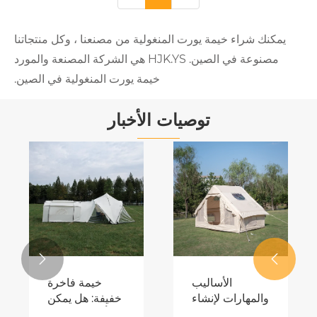
 يورت المنغولية من مصنعنا ، وكل منتجاتنا
مصنوعة في الصين. HJK.YS هي الشركة المصنعة والمورد
خيمة يورت المنغولية في الصين.
توصيات الأخبار
الدليل العملي
للخيمة الخارجية:
من المبادئ
عرض المزيد >>
الهيكلية إلى
القرارات
خيمة الحفلات

الميدانية
هي خيار رائع
الحاسمة
 بعض
للأحداث
عرض المزيد >>
لعزل
الاجتماعية
ائي؟