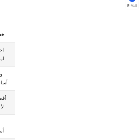
E-Mail
خط
اخ
الم
و
أسا
أقط
لأ
ر
أس