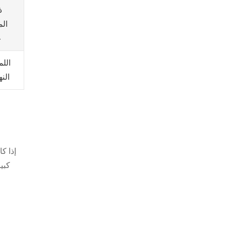
ذ
ال
ع
الل
النه
إذا ك
كبي