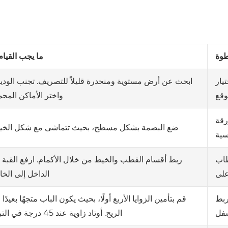
وة
ما يجب القيام
ابحث عن أرض مستوية ومنحدرة قليلاً للتصريف. تجنب الوديا
تيار
واختر الأماكن المحم
وقع
رقة
ضع البصمة بشكل مسطح، بحيث تتماشى مع شكل الخيم
سية
ربط أقسام القطب والخيط من خلال الأكمام. ارفع القبة 
اب
الداخل إلى الخا
على
قم بتأمين الزوايا الأربع أولًا، بحيث يكون الباب متجهًا بعيدًا
بط
الريح. أوتاد زاوية عند 45 درجة في التربة.
فل