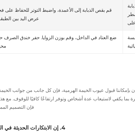
بابة
قم بقص الذبابة إلى الأعمدة، واضبط التوتر للحفاظ على ف
مطر
عرض اليد بين الطبقا
لى
ضع العتاد في الداخل، وقم بوزن الزوايا. حفر خندق الصرف ح
مسة
محي
ائية
ان بإمكاننا قبول عيوب الخيمة الهرمية، فإن كل جانب من جوانب الخيم
رة بما يكفي لاستيعاب عدة أشخاص وتوفر ارتفاعًا كافيًا للوقوف. مع ه
فإن التصميم المم
4. إن الابتكارات الحديثة في المواد خفيفة الوزن وعالية القوة تجعل الخيام الهرمية أخف وزنًا.