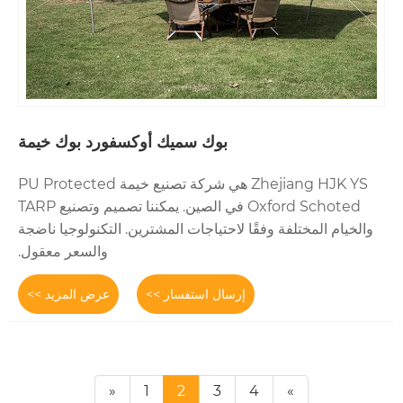
بوك سميك أوكسفورد بوك خيمة
Zhejiang HJK YS هي شركة تصنيع خيمة PU Protected
Oxford Schoted في الصين. يمكننا تصميم وتصنيع TARP
فقًا لاحتياجات المشترين. التكنولوجيا ناضجة
والسعر معقول.
إرسال استفسار >>
عرض المزيد >>
«
1
2
3
4