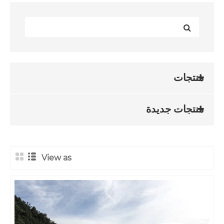
ة
View as